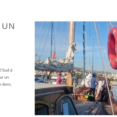
 UN
O’Sud à
sur un
h donc,