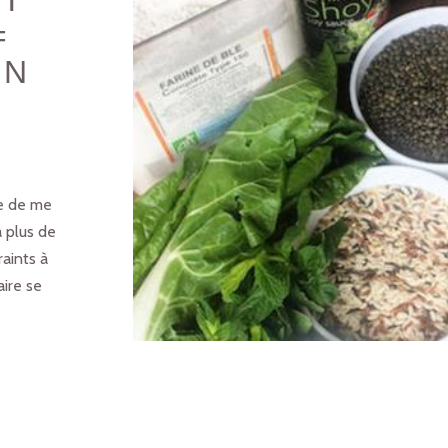
NT
=
ON
te de me
à plus de
aints à
ire se