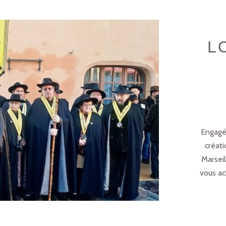
L
Engagé
créati
Marseil
vous ac