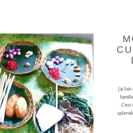
M
CU
J’ai fa
famille
C’est
splendi