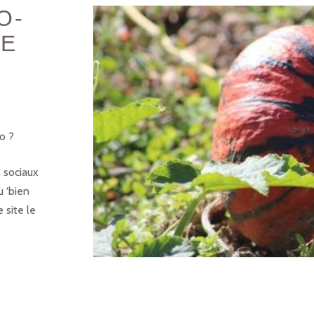
O-
LE
o ?
 sociaux
u ‘bien
 site le